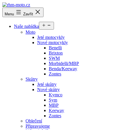
Přejít
k
rhm-
Menu
Zavřít
obsahu
moto.cz
Otevřít
Naše nabídka
menu
Moto
Jeté motocykly
Nové motocykly
Benelli
Brixton
SWM
Morbidelli/MBP
Benda/Keeway
Zontes
Skútry
Jeté skútry
Nové skútry
Kymco
Sym
MBP
Keeway
Zontes
Oblečení
Připravujeme