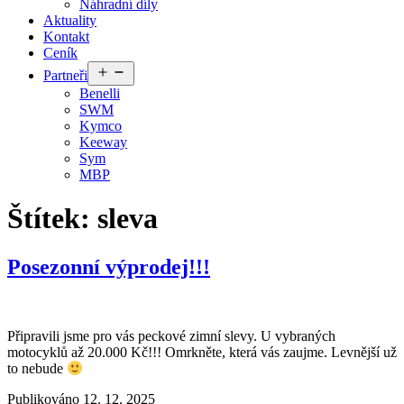
Náhradní díly
Aktuality
Kontakt
Ceník
Otevřít
Partneři
menu
Benelli
SWM
Kymco
Keeway
Sym
MBP
Štítek:
sleva
Posezonní výprodej!!!
Připravili jsme pro vás peckové zimní slevy. U vybraných
motocyklů až 20.000 Kč!!! Omrkněte, která vás zaujme. Levnější už
to nebude
Publikováno
12. 12. 2025