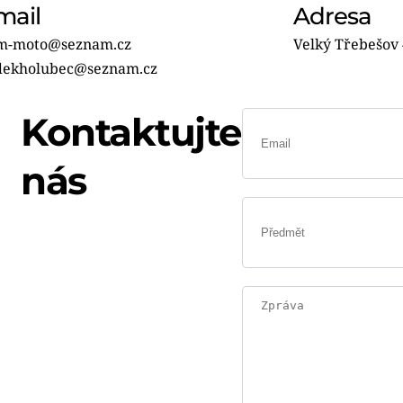
mail
Adresa
m-moto@seznam.cz
Velký Třebešov 
dekholubec
@seznam.cz
Kontaktujte
nás