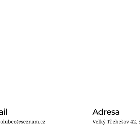
il
Adresa
olubec
@seznam.cz
Velký Třebešov 42, 