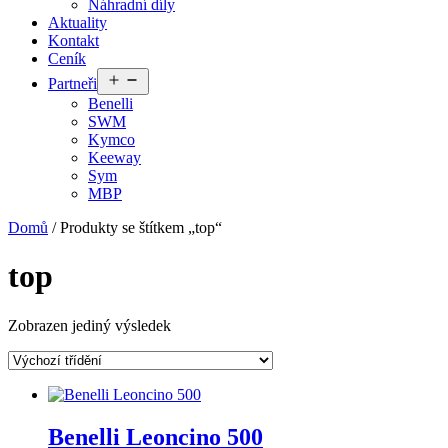
Náhradní díly
Aktuality
Kontakt
Ceník
Otevřít
Partneři
menu
Benelli
SWM
Kymco
Keeway
Sym
MBP
Domů
/ Produkty se štítkem „top“
top
Zobrazen jediný výsledek
Benelli Leoncino 500