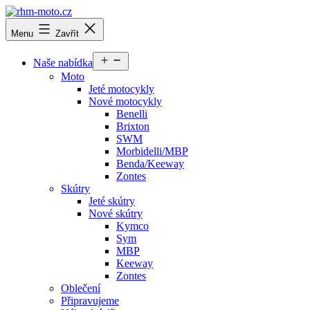
Přejít
k
rhm-
Menu
Zavřít
obsahu
moto.cz
Otevřít
Naše nabídka
menu
Moto
Jeté motocykly
Nové motocykly
Benelli
Brixton
SWM
Morbidelli/MBP
Benda/Keeway
Zontes
Skútry
Jeté skútry
Nové skútry
Kymco
Sym
MBP
Keeway
Zontes
Oblečení
Připravujeme