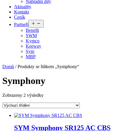
Náhradní díly
Aktuality
Kontakt
Ceník
Otevřít
Partneři
menu
Benelli
SWM
Kymco
Keeway
Sym
MBP
Domů
/ Produkty se štítkem „Symphony“
Symphony
Zobrazeny 2 výsledky
SYM Symphony SR125 AC CBS