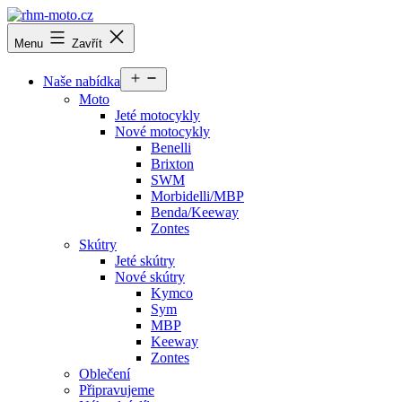
Přejít
k
rhm-
Menu
Zavřít
obsahu
moto.cz
Otevřít
Naše nabídka
menu
Moto
Jeté motocykly
Nové motocykly
Benelli
Brixton
SWM
Morbidelli/MBP
Benda/Keeway
Zontes
Skútry
Jeté skútry
Nové skútry
Kymco
Sym
MBP
Keeway
Zontes
Oblečení
Připravujeme