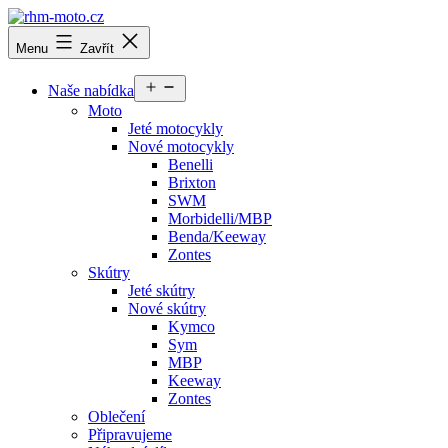
Přejít
k
rhm-
Menu
Zavřít
obsahu
moto.cz
Otevřít
Naše nabídka
menu
Moto
Jeté motocykly
Nové motocykly
Benelli
Brixton
SWM
Morbidelli/MBP
Benda/Keeway
Zontes
Skútry
Jeté skútry
Nové skútry
Kymco
Sym
MBP
Keeway
Zontes
Oblečení
Připravujeme