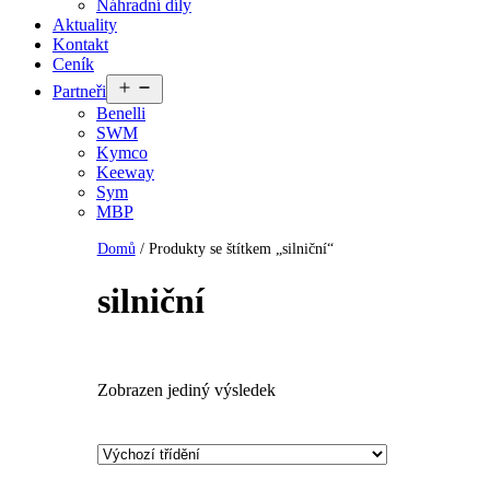
Náhradní díly
Aktuality
Kontakt
Ceník
Otevřít
Partneři
menu
Benelli
SWM
Kymco
Keeway
Sym
MBP
Domů
/ Produkty se štítkem „silniční“
silniční
Zobrazen jediný výsledek