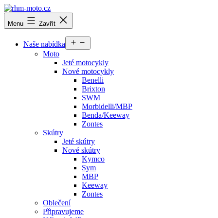
Přejít
k
rhm-
Menu
Zavřít
obsahu
moto.cz
Otevřít
Naše nabídka
menu
Moto
Jeté motocykly
Nové motocykly
Benelli
Brixton
SWM
Morbidelli/MBP
Benda/Keeway
Zontes
Skútry
Jeté skútry
Nové skútry
Kymco
Sym
MBP
Keeway
Zontes
Oblečení
Připravujeme