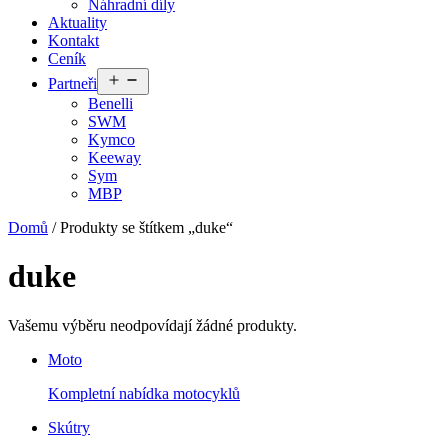
Náhradní díly
Aktuality
Kontakt
Ceník
Otevřít
Partneři
menu
Benelli
SWM
Kymco
Keeway
Sym
MBP
Domů
/ Produkty se štítkem „duke“
duke
Vašemu výběru neodpovídají žádné produkty.
Moto
Kompletní nabídka motocyklů
Skútry