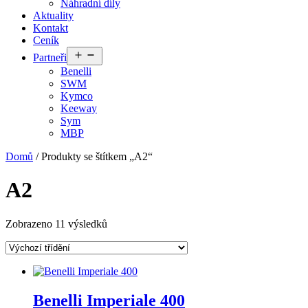
Náhradní díly
Aktuality
Kontakt
Ceník
Otevřít
Partneři
menu
Benelli
SWM
Kymco
Keeway
Sym
MBP
Domů
/ Produkty se štítkem „A2“
A2
Zobrazeno 11 výsledků
Benelli Imperiale 400