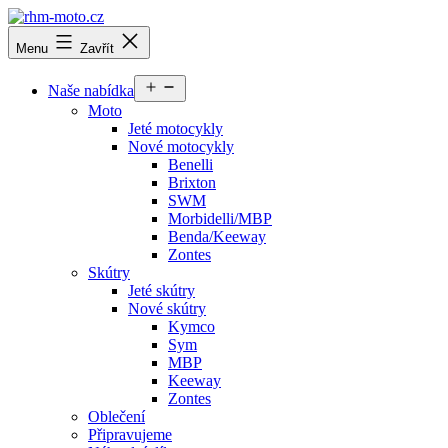
Přejít
k
rhm-
Menu
Zavřít
obsahu
moto.cz
Otevřít
Naše nabídka
menu
Moto
Jeté motocykly
Nové motocykly
Benelli
Brixton
SWM
Morbidelli/MBP
Benda/Keeway
Zontes
Skútry
Jeté skútry
Nové skútry
Kymco
Sym
MBP
Keeway
Zontes
Oblečení
Připravujeme