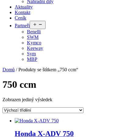
Náhradní díly
Aktuality
Kontakt
Ceník
Otevřít
Partneři
menu
Benelli
SWM
Kymco
Keeway
Sym
MBP
Domů
/ Produkty se štítkem „750 ccm“
750 ccm
Zobrazen jediný výsledek
Honda X-ADV 750