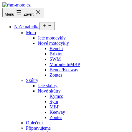
Přejít
k
rhm-
Menu
Zavřít
obsahu
moto.cz
Otevřít
Naše nabídka
menu
Moto
Jeté motocykly
Nové motocykly
Benelli
Brixton
SWM
Morbidelli/MBP
Benda/Keeway
Zontes
Skútry
Jeté skútry
Nové skútry
Kymco
Sym
MBP
Keeway
Zontes
Oblečení
Připravujeme