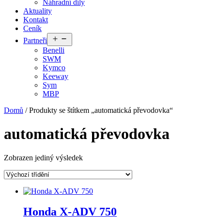
Náhradní díly
Aktuality
Kontakt
Ceník
Otevřít
Partneři
menu
Benelli
SWM
Kymco
Keeway
Sym
MBP
Domů
/ Produkty se štítkem „automatická převodovka“
automatická převodovka
Zobrazen jediný výsledek
Honda X-ADV 750