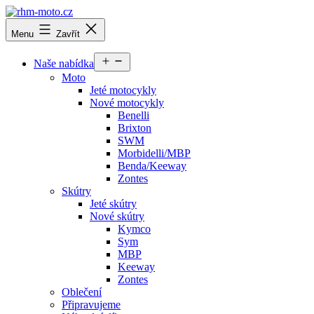
Přejít
k
rhm-
Menu
Zavřít
obsahu
moto.cz
Otevřít
Naše nabídka
menu
Moto
Jeté motocykly
Nové motocykly
Benelli
Brixton
SWM
Morbidelli/MBP
Benda/Keeway
Zontes
Skútry
Jeté skútry
Nové skútry
Kymco
Sym
MBP
Keeway
Zontes
Oblečení
Připravujeme