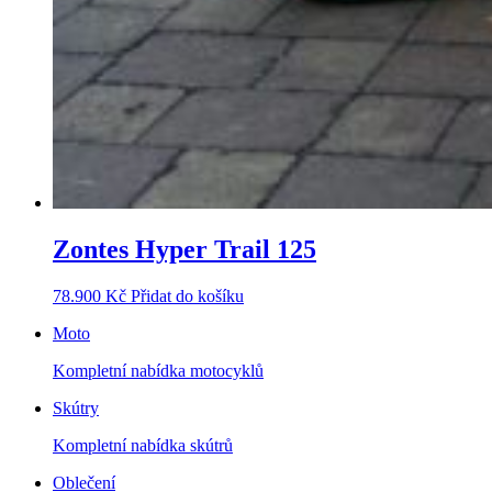
Zontes Hyper Trail 125
78.900
Kč
Přidat do košíku
Moto
Kompletní nabídka motocyklů
Skútry
Kompletní nabídka skútrů
Oblečení