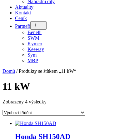
Náhradní díly
Aktuality
Kontakt
Ceník
Otevřít
Partneři
menu
Benelli
SWM
Kymco
Keeway
Sym
MBP
Domů
/ Produkty se štítkem „11 kW“
11 kW
Zobrazeny 4 výsledky
Honda SH150AD