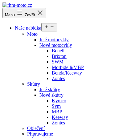
Přejít
k
rhm-
Menu
Zavřít
obsahu
moto.cz
Otevřít
Naše nabídka
menu
Moto
Jeté motocykly
Nové motocykly
Benelli
Brixton
SWM
Morbidelli/MBP
Benda/Keeway
Zontes
Skútry
Jeté skútry
Nové skútry
Kymco
Sym
MBP
Keeway
Zontes
Oblečení
Připravujeme