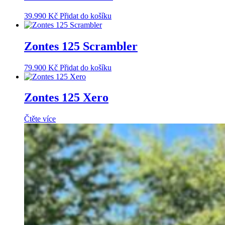
39.990
Kč
Přidat do košíku
Zontes 125 Scrambler
79.900
Kč
Přidat do košíku
Zontes 125 Xero
Čtěte více